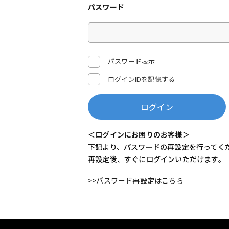
パスワード
パスワード表示
ログインIDを記憶する
ログイン
＜ログインにお困りのお客様＞
下記より、パスワードの再設定を行ってく
再設定後、すぐにログインいただけます。
>>パスワード再設定はこちら