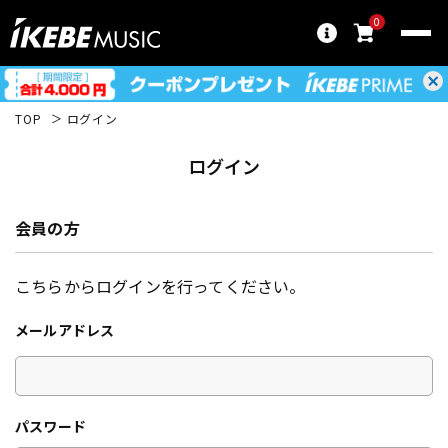
0
TOP
ログイン
ログイン
会員の方
こちらからログインを行ってください。
メールアドレス
パスワード