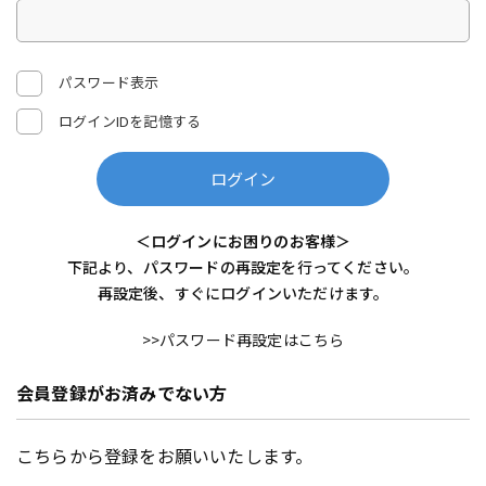
パスワード表示
ログインIDを記憶する
ログイン
＜ログインにお困りのお客様＞
下記より、パスワードの再設定を行ってください。
再設定後、すぐにログインいただけます。
>>パスワード再設定はこちら
会員登録がお済みでない方
こちらから登録をお願いいたします。