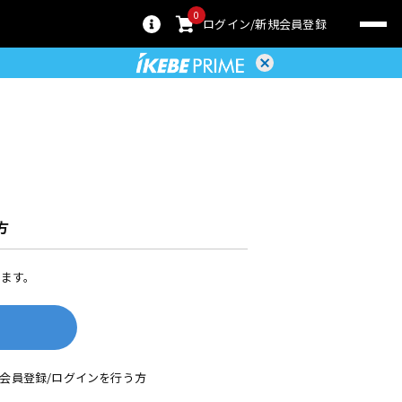
0
ログイン
新規会員登録
方
ます。
して会員登録/ログインを行う方