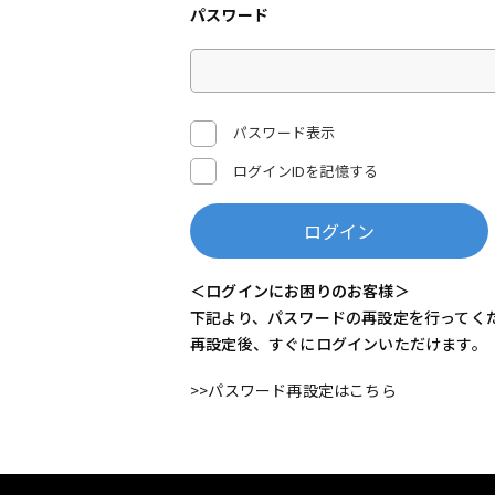
パスワード
パスワード表示
ログインIDを記憶する
ログイン
＜ログインにお困りのお客様＞
下記より、パスワードの再設定を行ってく
再設定後、すぐにログインいただけます。
>>パスワード再設定はこちら