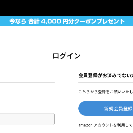
ログイン
会員登録がお済みでない
こちらから登録をお願いいたし
新規会員登録
amazon アカウントを利用