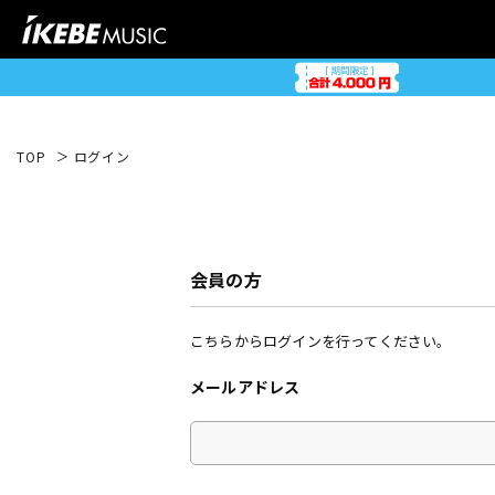
TOP
ログイン
会員の方
こちらからログインを行ってください。
メールアドレス