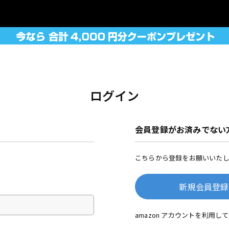
ログイン
会員登録がお済みでない
こちらから登録をお願いいたし
新規会員登録
amazon アカウントを利用