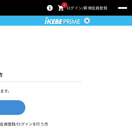
0
ログイン
新規会員登録
方
ます。
して会員登録/ログインを行う方