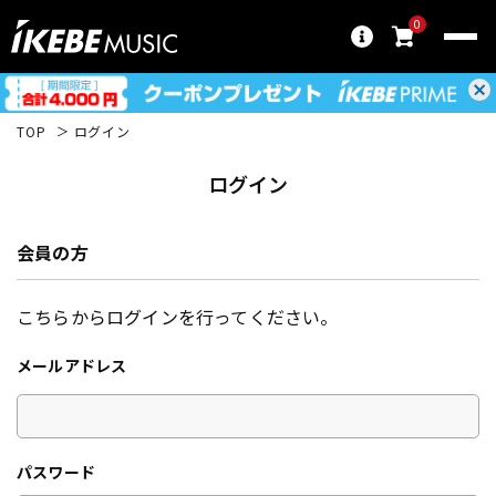
0
TOP
ログイン
ログイン
会員の方
こちらからログインを行ってください。
メールアドレス
パスワード