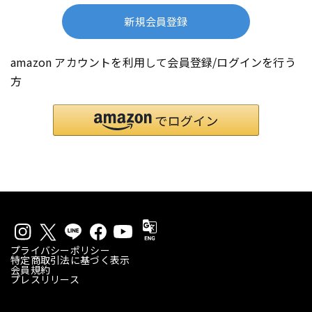
新規会員登録
amazon アカウントを利用して会員登録/ログインを行う
方
プライバシーポリシー
特定商取引法に基づく表示
会員規約
プレスリリース