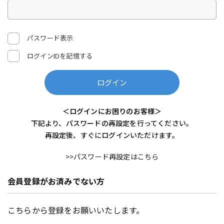
パスワード表示
ログインIDを記憶する
ログイン
＜ログインにお困りのお客様＞
下記より、パスワードの再設定を行ってください。
再設定後、すぐにログインいただけます。
>>パスワード再設定はこちら
会員登録がお済みでない方
こちらから登録をお願いいたします。