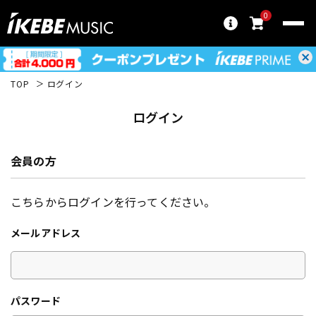
0
TOP
ログイン
ログイン
会員の方
こちらからログインを行ってください。
メールアドレス
パスワード