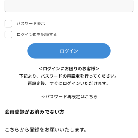
パスワード表示
ログインIDを記憶する
ログイン
＜ログインにお困りのお客様＞
下記より、パスワードの再設定を行ってください。
再設定後、すぐにログインいただけます。
>>パスワード再設定はこちら
会員登録がお済みでない方
こちらから登録をお願いいたします。