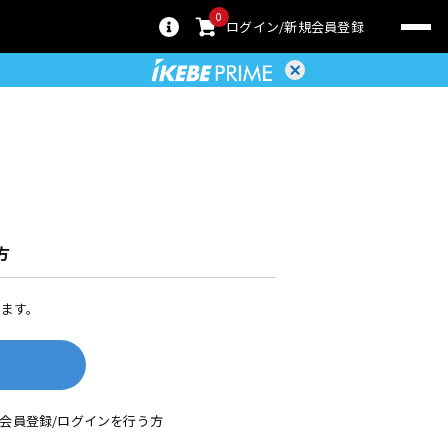
0
ログイン
新規会員登録
方
ます。
して会員登録/ログインを行う方