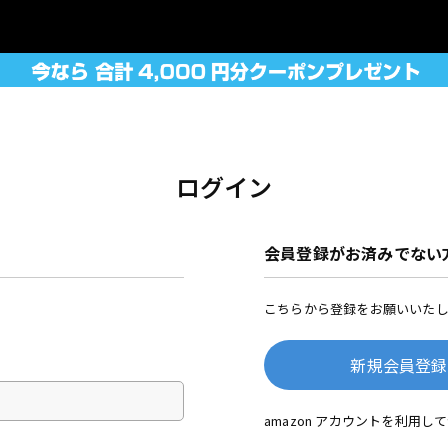
ログイン
会員登録がお済みでない
こちらから登録をお願いいたし
新規会員登録
amazon アカウントを利用