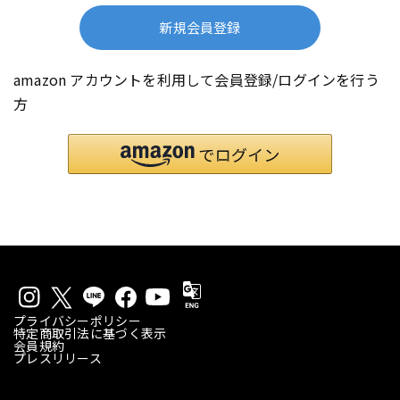
新規会員登録
amazon アカウントを利用して会員登録/ログインを行う
方
プライバシーポリシー
特定商取引法に基づく表示
会員規約
プレスリリース