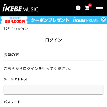
0
TOP
ログイン
ログイン
会員の方
こちらからログインを行ってください。
メールアドレス
パスワード