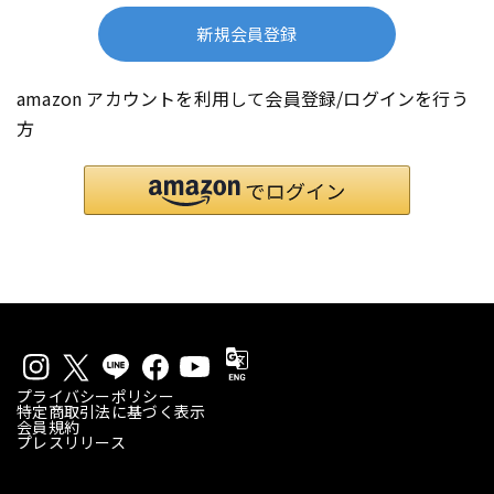
新規会員登録
amazon アカウントを利用して会員登録/ログインを行う
方
プライバシーポリシー
特定商取引法に基づく表示
会員規約
プレスリリース