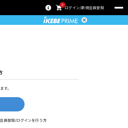
0
ログイン
新規会員登録
方
ます。
して会員登録/ログインを行う方