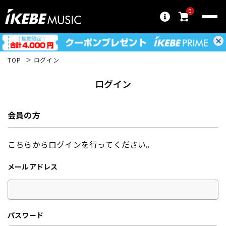
0
TOP
ログイン
ログイン
会員の方
こちらからログインを行ってください。
メールアドレス
パスワード