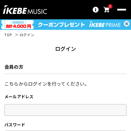
0
TOP
ログイン
ログイン
会員の方
こちらからログインを行ってください。
メールアドレス
パスワード