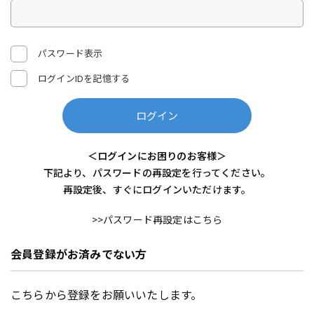
パスワード表示
ログインIDを記憶する
ログイン
＜ログインにお困りのお客様＞
下記より、パスワードの再設定を行ってください。
再設定後、すぐにログインいただけます。
>>パスワード再設定はこちら
会員登録がお済みでない方
こちらから登録をお願いいたします。