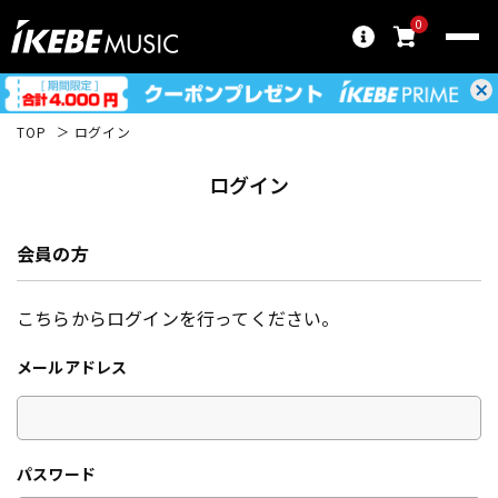
0
TOP
ログイン
ログイン
会員の方
こちらからログインを行ってください。
メールアドレス
パスワード