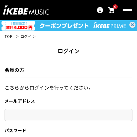
0
TOP
ログイン
ログイン
会員の方
こちらからログインを行ってください。
メールアドレス
パスワード