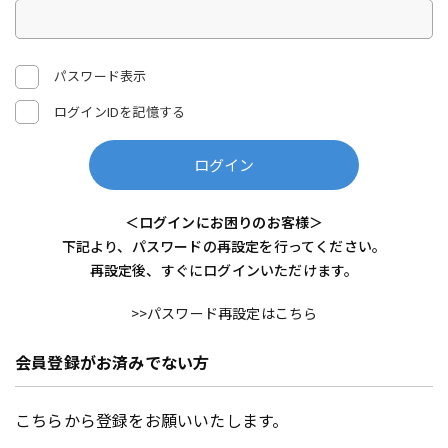
パスワード表示
ログインIDを記憶する
ログイン
＜ログインにお困りのお客様＞
下記より、パスワードの再設定を行ってください。
再設定後、すぐにログインいただけます。
>>パスワード再設定はこちら
会員登録がお済みでない方
こちらから登録をお願いいたします。