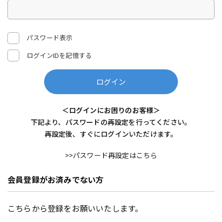
パスワード表示
ログインIDを記憶する
ログイン
＜ログインにお困りのお客様＞
下記より、パスワードの再設定を行ってください。
再設定後、すぐにログインいただけます。
>>パスワード再設定はこちら
会員登録がお済みでない方
こちらから登録をお願いいたします。