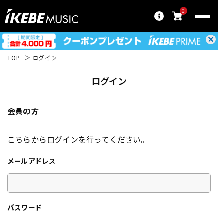
0
TOP
ログイン
ログイン
会員の方
こちらからログインを行ってください。
メールアドレス
パスワード