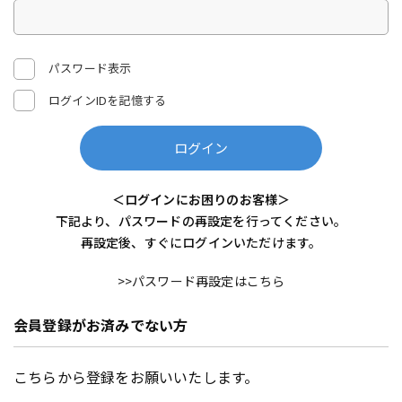
パスワード表示
ログインIDを記憶する
ログイン
＜ログインにお困りのお客様＞
下記より、パスワードの再設定を行ってください。
再設定後、すぐにログインいただけます。
>>パスワード再設定はこちら
会員登録がお済みでない方
こちらから登録をお願いいたします。