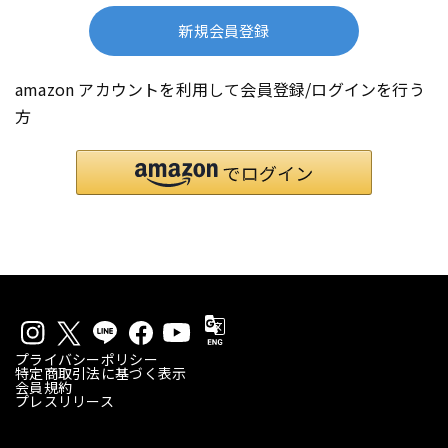
新規会員登録
amazon アカウントを利用して会員登録/ログインを行う
方
プライバシーポリシー
特定商取引法に基づく表示
会員規約
プレスリリース