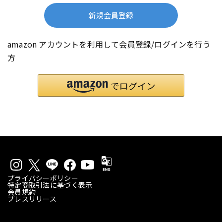
新規会員登録
amazon アカウントを利用して会員登録/ログインを行う
方
プライバシーポリシー
特定商取引法に基づく表示
会員規約
プレスリリース