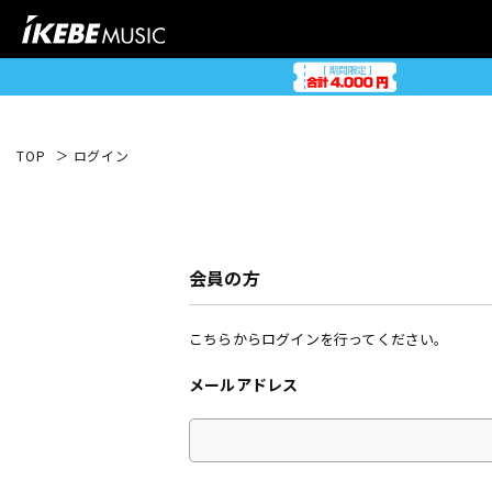
TOP
ログイン
会員の方
こちらからログインを行ってください。
メールアドレス