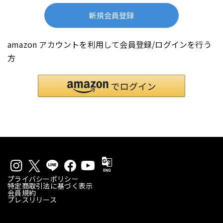
新規会員登録
amazon アカウントを利用して会員登録/ログインを行う
方
プライバシーポリシー
特定商取引法に基づく表示
会員規約
プレスリリース