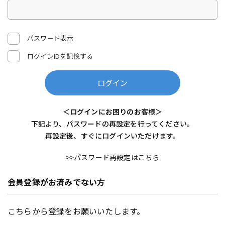
パスワード表示
ログインIDを記憶する
ログイン
＜ログインにお困りのお客様＞
下記より、パスワードの再設定を行ってください。
再設定後、すぐにログインいただけます。
>>パスワード再設定はこちら
会員登録がお済みでない方
こちらから登録をお願いいたします。