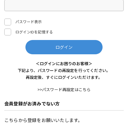
パスワード表示
ログインIDを記憶する
ログイン
＜ログインにお困りのお客様＞
下記より、パスワードの再設定を行ってください。
再設定後、すぐにログインいただけます。
>>パスワード再設定はこちら
会員登録がお済みでない方
こちらから登録をお願いいたします。