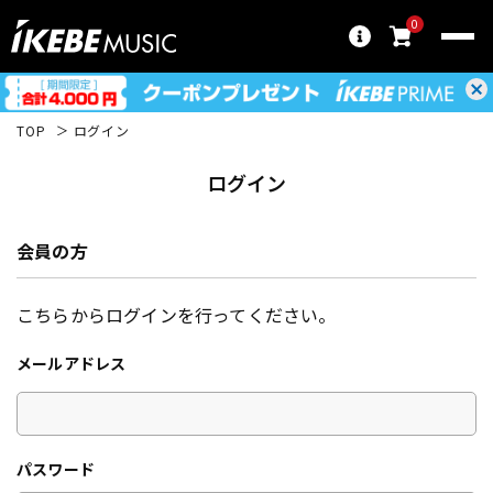
0
TOP
ログイン
ログイン
会員の方
こちらからログインを行ってください。
メールアドレス
パスワード