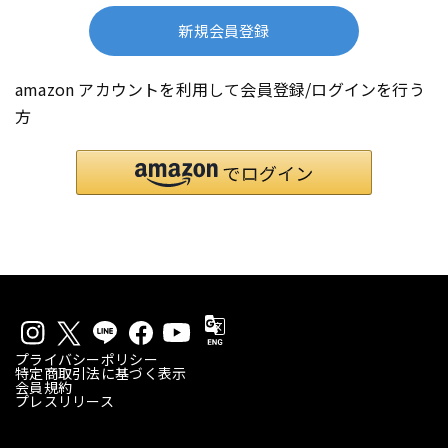
新規会員登録
amazon アカウントを利用して会員登録/ログインを行う
方
プライバシーポリシー
特定商取引法に基づく表示
会員規約
プレスリリース