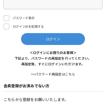
パスワード表示
ログインIDを記憶する
ログイン
＜ログインにお困りのお客様＞
下記より、パスワードの再設定を行ってください。
再設定後、すぐにログインいただけます。
>>パスワード再設定はこちら
会員登録がお済みでない方
こちらから登録をお願いいたします。