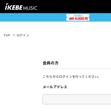
TOP
ログイン
会員の方
こちらからログインを行ってください。
メールアドレス