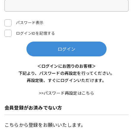
パスワード表示
ログインIDを記憶する
ログイン
＜ログインにお困りのお客様＞
下記より、パスワードの再設定を行ってください。
再設定後、すぐにログインいただけます。
>>パスワード再設定はこちら
会員登録がお済みでない方
こちらから登録をお願いいたします。