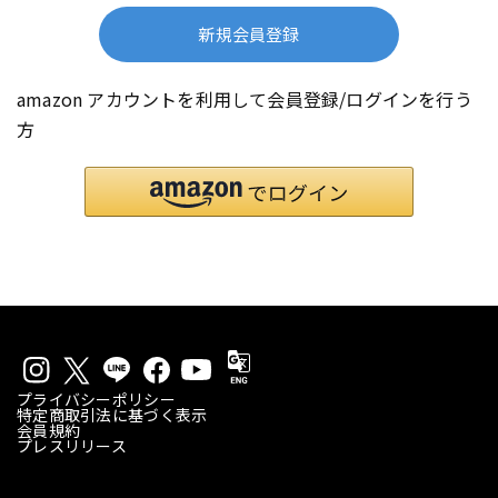
新規会員登録
amazon アカウントを利用して会員登録/ログインを行う
方
プライバシーポリシー
特定商取引法に基づく表示
会員規約
プレスリリース