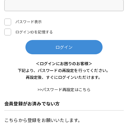
パスワード表示
ログインIDを記憶する
ログイン
＜ログインにお困りのお客様＞
下記より、パスワードの再設定を行ってください。
再設定後、すぐにログインいただけます。
>>パスワード再設定はこちら
会員登録がお済みでない方
こちらから登録をお願いいたします。