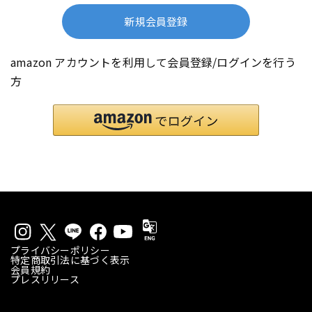
新規会員登録
amazon アカウントを利用して会員登録/ログインを行う
方
プライバシーポリシー
特定商取引法に基づく表示
会員規約
プレスリリース