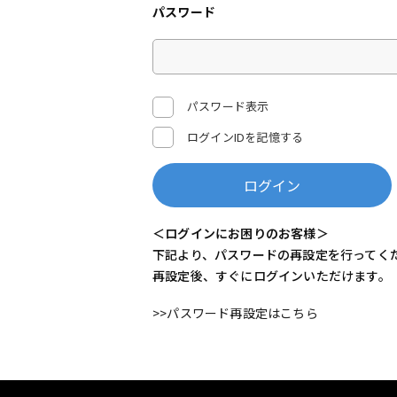
パスワード
パスワード表示
ログインIDを記憶する
ログイン
＜ログインにお困りのお客様＞
下記より、パスワードの再設定を行ってく
再設定後、すぐにログインいただけます。
>>パスワード再設定はこちら