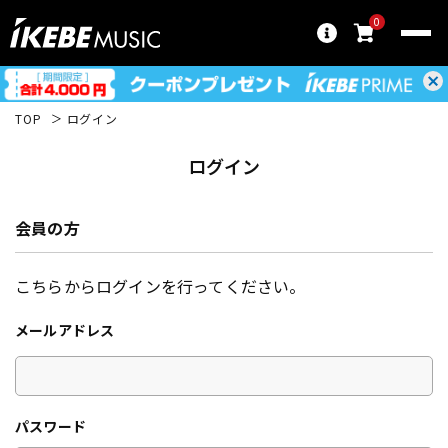
0
TOP
ログイン
ログイン
会員の方
こちらからログインを行ってください。
メールアドレス
パスワード