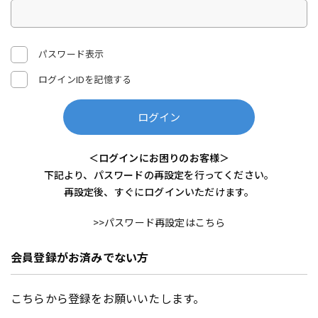
パスワード表示
ログインIDを記憶する
ログイン
＜ログインにお困りのお客様＞
下記より、パスワードの再設定を行ってください。
再設定後、すぐにログインいただけます。
>>パスワード再設定はこちら
会員登録がお済みでない方
こちらから登録をお願いいたします。