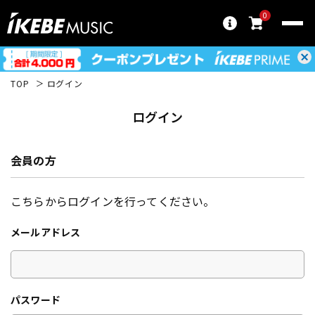
0
TOP
ログイン
ログイン
会員の方
こちらからログインを行ってください。
メールアドレス
パスワード