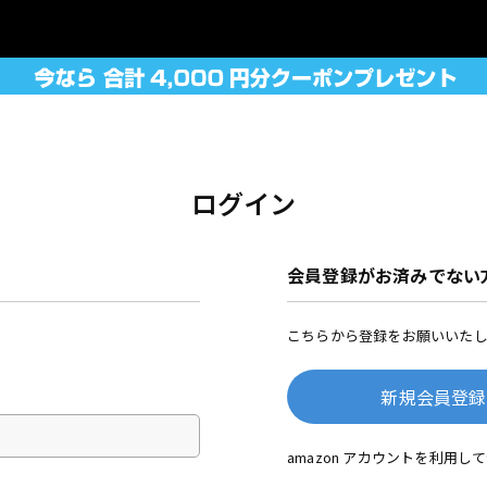
ログイン
会員登録がお済みでない
こちらから登録をお願いいたし
新規会員登録
amazon アカウントを利用