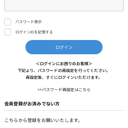
パスワード表示
ログインIDを記憶する
ログイン
＜ログインにお困りのお客様＞
下記より、パスワードの再設定を行ってください。
再設定後、すぐにログインいただけます。
>>パスワード再設定はこちら
会員登録がお済みでない方
こちらから登録をお願いいたします。