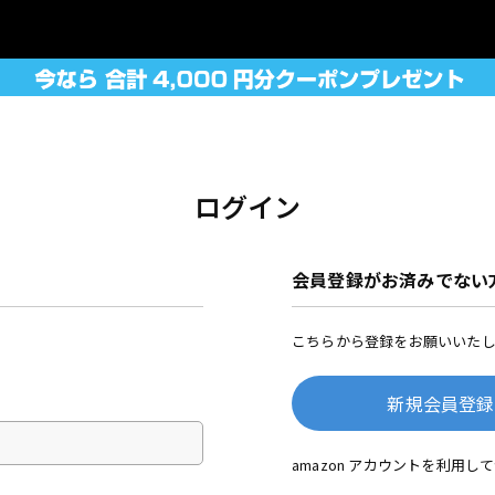
ログイン
会員登録がお済みでない
こちらから登録をお願いいたし
新規会員登録
amazon アカウントを利用