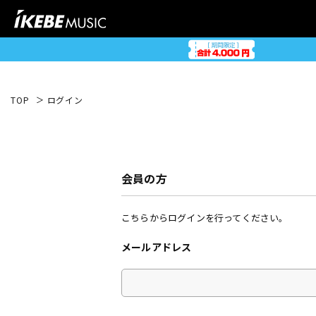
TOP
ログイン
会員の方
こちらからログインを行ってください。
メールアドレス