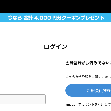
ログイン
会員登録がお済みでない
こちらから登録をお願いいたし
新規会員登録
amazon アカウントを利用