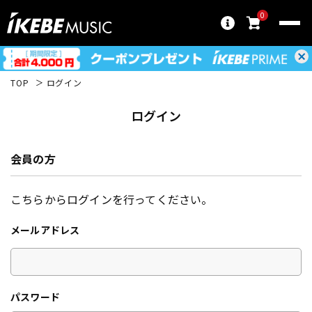
0
TOP
ログイン
ログイン
会員の方
こちらからログインを行ってください。
メールアドレス
パスワード