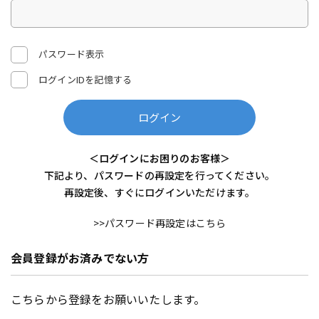
パスワード表示
ログインIDを記憶する
ログイン
＜ログインにお困りのお客様＞
下記より、パスワードの再設定を行ってください。
再設定後、すぐにログインいただけます。
>>パスワード再設定はこちら
会員登録がお済みでない方
こちらから登録をお願いいたします。