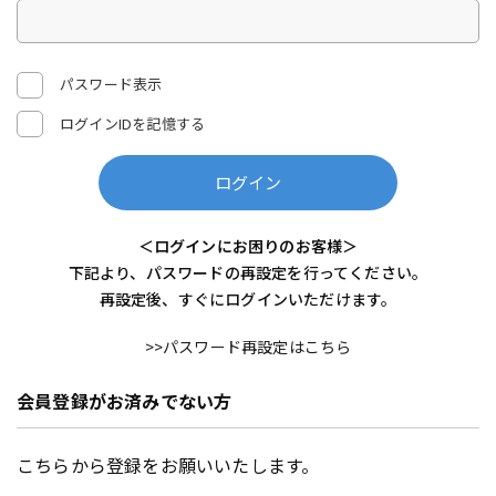
パスワード表示
ログインIDを記憶する
ログイン
＜ログインにお困りのお客様＞
下記より、パスワードの再設定を行ってください。
再設定後、すぐにログインいただけます。
>>パスワード再設定はこちら
会員登録がお済みでない方
こちらから登録をお願いいたします。