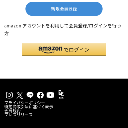
新規会員登録
amazon アカウントを利用して会員登録/ログインを行う
方
プライバシーポリシー
特定商取引法に基づく表示
会員規約
プレスリリース