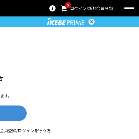
0
ログイン
新規会員登録
方
ます。
して会員登録/ログインを行う方