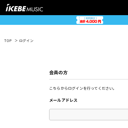
TOP
ログイン
会員の方
こちらからログインを行ってください。
メールアドレス