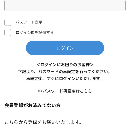
パスワード表示
ログインIDを記憶する
ログイン
＜ログインにお困りのお客様＞
下記より、パスワードの再設定を行ってください。
再設定後、すぐにログインいただけます。
>>パスワード再設定はこちら
会員登録がお済みでない方
こちらから登録をお願いいたします。