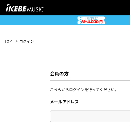
TOP
ログイン
会員の方
こちらからログインを行ってください。
メールアドレス