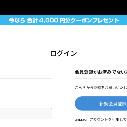
ログイン
会員登録がお済みでない
こちらから登録をお願いいたし
新規会員登録
amazon アカウントを利用