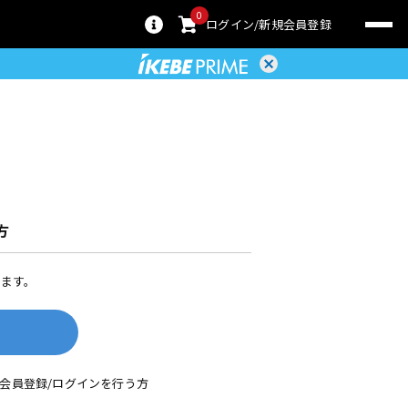
0
ログイン
新規会員登録
方
ます。
して会員登録/ログインを行う方