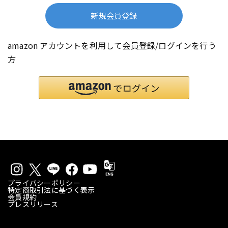
新規会員登録
amazon アカウントを利用して会員登録/ログインを行う
方
プライバシーポリシー
特定商取引法に基づく表示
会員規約
プレスリリース