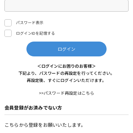
パスワード表示
ログインIDを記憶する
ログイン
＜ログインにお困りのお客様＞
下記より、パスワードの再設定を行ってください。
再設定後、すぐにログインいただけます。
>>パスワード再設定はこちら
会員登録がお済みでない方
こちらから登録をお願いいたします。