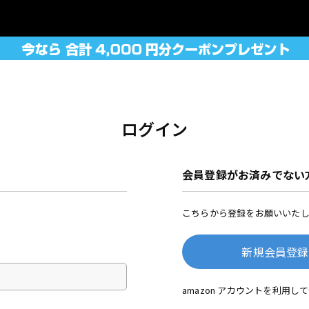
ログイン
会員登録がお済みでない
こちらから登録をお願いいたし
新規会員登録
amazon アカウントを利用