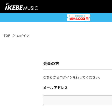
TOP
ログイン
会員の方
こちらからログインを行ってください。
メールアドレス