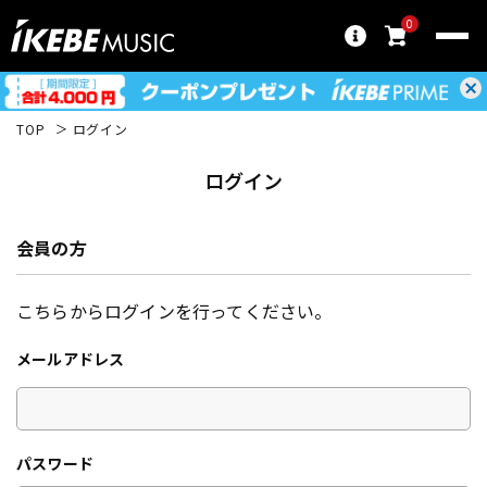
0
TOP
ログイン
ログイン
会員の方
こちらからログインを行ってください。
メールアドレス
パスワード