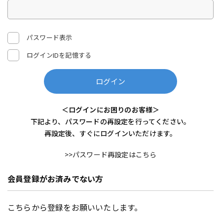
パスワード表示
ログインIDを記憶する
ログイン
＜ログインにお困りのお客様＞
下記より、パスワードの再設定を行ってください。
再設定後、すぐにログインいただけます。
>>パスワード再設定はこちら
会員登録がお済みでない方
こちらから登録をお願いいたします。