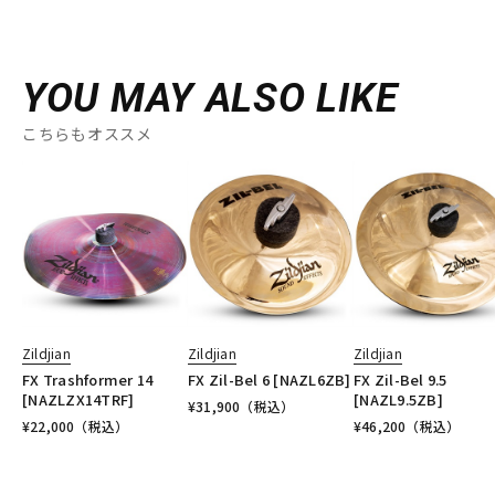
YOU MAY ALSO LIKE
こちらもオススメ
Zildjian
Zildjian
Zildjian
FX Trashformer 14
FX Zil-Bel 6 [NAZL6ZB]
FX Zil-Bel 9.5
[NAZLZX14TRF]
[NAZL9.5ZB]
¥
31,900
（税込）
¥
22,000
（税込）
¥
46,200
（税込）