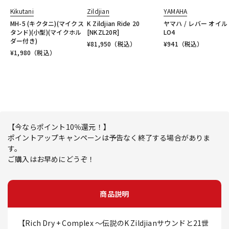
Kikutani
Zildjian
YAMAHA
MH-5 (キクタニ)(マイクス
K Zildjian Ride 20
ヤマハ / レバー オイル
タンド)(小型)(マイクホル
[NKZL20R]
LO4
ダー付き)
¥
81,950
（税込）
¥
941
（税込）
¥
1,980
（税込）
【今ならポイント10％還元！】
ポイントアップキャンペーンは予告なく終了する場合がありま
す。
ご購入はお早めにどうぞ！
商品説明
【Rich Dry + Complex ～伝説のK Zildjianサウンドと21世