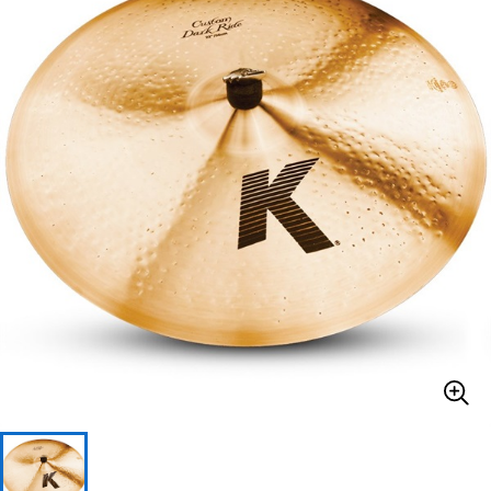
ベース
ウクレレ
ドラム
パーカッション
キーボード
電子ピアノ
管楽器
その他楽器
アンプ
エフェクター
DJ機器
DTM