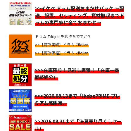
>>イケベ ドラム配送おまかせパック ～配
送、設置、セッティング、資材撤収までド
ラムの専門家に全ておまかせ～
ドラム Zildjianをお持ちですか？
>>【買取実績】ドラム Zildjian
>>【買取価格】ドラム Zildjian
>>>在庫限り！見逃し厳禁！「在庫一掃
最終処分」
>>>2026.08.13まで「IkebePRIME プレ
ミアム感謝祭」
>>2026.08.31まで「決算売り尽くしセー
ル」