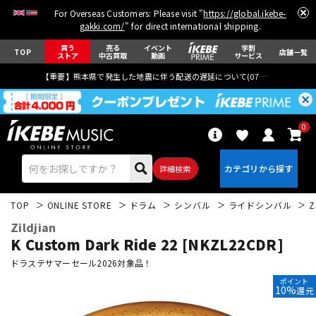
For Overseas Customers: Please visit "
https://global.ikebe-
gakki.com/
" for direct international shipping.
買う
売る
イベント
学割
TOP
店舗一覧
ストア
中古買取
動画
サービス
【重要】熊本県で発生した地震に伴う配送の遅延について(
07月29日
更新)
0
詳細検索
TOP
ONLINE STORE
ドラム
シンバル
ライドシンバル
Z
Zildjian
K Custom Dark Ride 22 [NKZL22CDR]
ドラステサマーセール2026対象品！
ポイント
エレキギター
アコギ/エレアコ
10%
還元