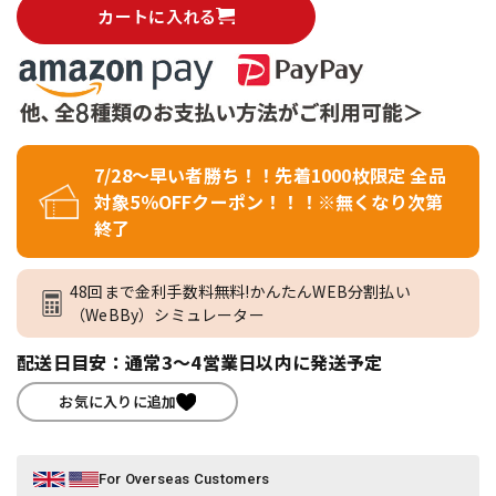
カートに入れる
7/28～早い者勝ち！！先着1000枚限定 全品
対象5％OFFクーポン！！！※無くなり次第
終了
48回まで金利手数料無料!かんたんWEB分割払い
（WeBBy）シミュレーター
配送日目安：通常3～4営業日以内に発送予定
お気に入りに追加
For Overseas Customers