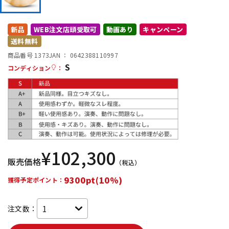
DTM オンライン納品
レコーディング機器
新品
WEB注文店頭受取可
動画あり
キャンペーン
送料無料
配信/ライブ機器
楽器アクセサリ
商品番号 1373
JAN ：
0642388110997
S
コンディション
：
中古
ヴィンテージ
¥
102,300
販売価格
（税込）
9300pt(10%)
獲得予定ポイント：
注文数：