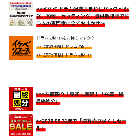
>>イケベ ドラム配送おまかせパック ～配
送、設置、セッティング、資材撤収までド
ラムの専門家に全ておまかせ～
ドラム Zildjianをお持ちですか？
>>【買取実績】ドラム Zildjian
>>【買取価格】ドラム Zildjian
>>>在庫限り！見逃し厳禁！「在庫一掃
最終処分」
>>2026.08.31まで「決算売り尽くしセー
ル」