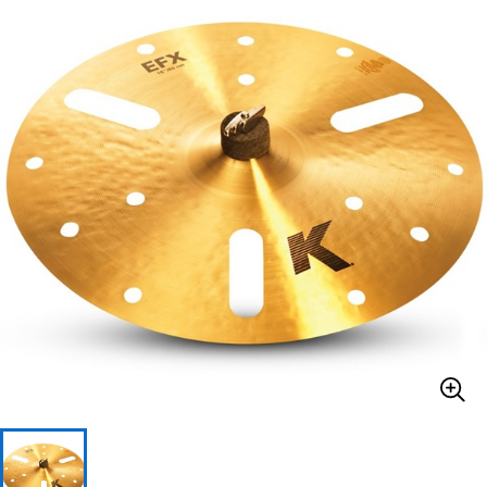
ベース
ウクレレ
ドラム
パーカッション
キーボード
電子ピアノ
管楽器
その他楽器
アンプ
エフェクター
DJ機器
DTM