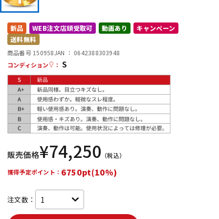
DTM オンライン納品
レコーディング機器
新品
WEB注文店頭受取可
動画あり
キャンペーン
送料無料
配信/ライブ機器
楽器アクセサリ
商品番号 150958
JAN ：
0642388303948
S
コンディション
：
中古
ヴィンテージ
¥
74,250
販売価格
（税込）
6750pt(10%)
獲得予定ポイント：
注文数：