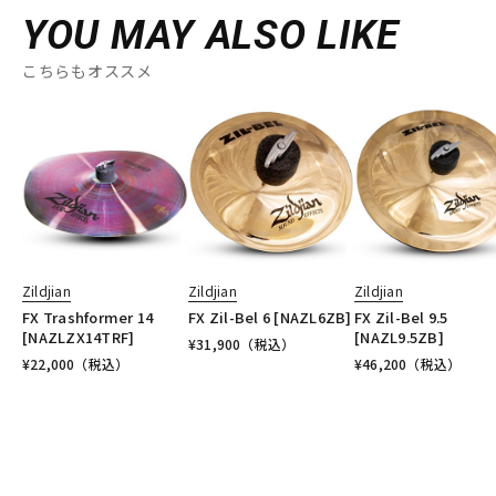
YOU MAY ALSO LIKE
こちらもオススメ
Zildjian
Zildjian
Zildjian
FX Trashformer 14
FX Zil-Bel 6 [NAZL6ZB]
FX Zil-Bel 9.5
[NAZLZX14TRF]
[NAZL9.5ZB]
¥
31,900
（税込）
¥
22,000
（税込）
¥
46,200
（税込）