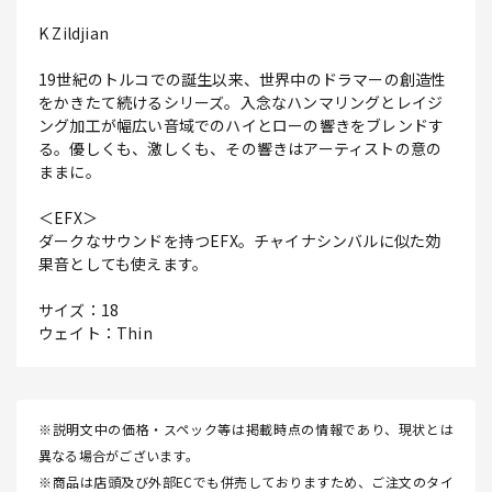
K Zildjian
19世紀のトルコでの誕生以来、世界中のドラマーの創造性
をかきたて続けるシリーズ。入念なハンマリングとレイジ
ング加工が幅広い音域でのハイとローの響きをブレンドす
る。優しくも、激しくも、その響きはアーティストの意の
ままに。
＜EFX＞
ダークなサウンドを持つEFX。チャイナシンバルに似た効
果音としても使えます。
サイズ：18
ウェイト：Thin
※説明文中の価格・スペック等は掲載時点の情報であり、現状とは
異なる場合がございます。
※商品は店頭及び外部ECでも併売しておりますため、ご注文のタイ