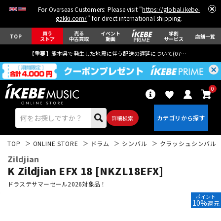
For Overseas Customers: Please visit "
https://global.ikebe-
gakki.com/
" for direct international shipping.
買う
売る
イベント
学割
TOP
店舗一覧
ストア
中古買取
動画
サービス
【重要】熊本県で発生した地震に伴う配送の遅延について(
07月29日
更新)
0
詳細検索
TOP
ONLINE STORE
ドラム
シンバル
クラッシュシンバル
Zildjian
K Zildjian EFX 18 [NKZL18EFX]
ドラステサマーセール2026対象品！
ポイント
エレキギター
アコギ/エレアコ
10%
還元