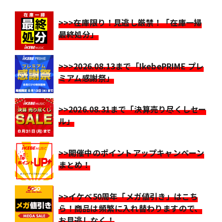
>>>在庫限り！見逃し厳禁！「在庫一掃
最終処分」
>>>2026.08.13まで「IkebePRIME プレ
ミアム感謝祭」
>>2026.08.31まで「決算売り尽くしセー
ル」
>>開催中のポイントアップキャンペーン
まとめ！
>>イケベ50周年「メガ値引き」はこち
ら！商品は頻繁に入れ替わりますので、
お見逃しなく！