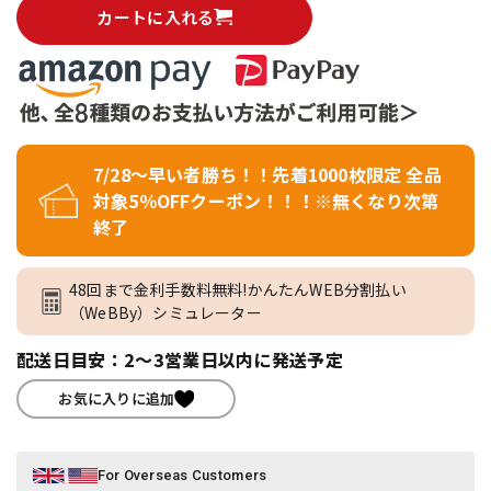
カートに入れる
7/28～早い者勝ち！！先着1000枚限定 全品
対象5％OFFクーポン！！！※無くなり次第
終了
48回まで金利手数料無料!かんたんWEB分割払い
（WeBBy）シミュレーター
配送日目安：2～3営業日以内に発送予定
お気に入りに追加
For Overseas Customers