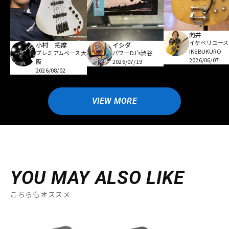
向井
イケベリユース
小村 拓摩
イシダ
IKEBUKURO
プレミアムベース大
パワーDJ's渋谷
2026/06/07
阪
2026/07/19
2026/08/02
VIEW MORE
YOU MAY ALSO LIKE
こちらもオススメ