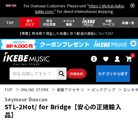
For Overseas Customers: Please visit "
https://global.ikebe-
gakki.com/
" for direct international shipping.
買う
売る
イベント
学割
TOP
店舗一覧
ストア
中古買取
動画
サービス
【重要】熊本県で発生した地震に伴う配送の遅延について(
07月29日
更新)
0
詳細検索
TOP
ONLINE STORE
楽器アクセサリ
ピックアップ
エレキ
Seymour Duncan
STL-2Hot/ for Bridge【安心の正規輸入
品】
エレキギター
アコギ/エレアコ