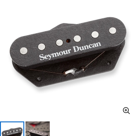
ベース
ウクレレ
ドラム
パーカッション
キーボード
電子ピアノ
管楽器
その他楽器
アンプ
エフェクター
DJ機器
DTM