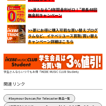
>>迷うなら“4年間金利ゼロ！”最長48回
無金利キャンペーン
>>更にお得に購入可能な買い替えプログ
ラムなど、イケベリユース買取/買い替え
キャンペーン詳細はこちら
学生さんならいつでもお得『IKEBE MUSIC CLUB Student』
関連リンク
Seymour Duncan/for Telecaster 商品一覧