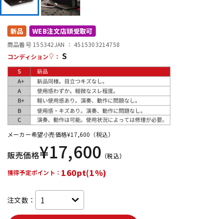
DTM オンライン納品
レコーディング機器
新品
WEB注文店頭受取可
配信/ライブ機器
楽器アクセサリ
商品番号 155342
JAN ：
4515303214758
S
コンディション
：
中古
ヴィンテージ
メーカー希望小売価格
¥
17,600
（税込）
¥
17,600
販売価格
（税込）
160pt(1%)
獲得予定ポイント：
注文数：