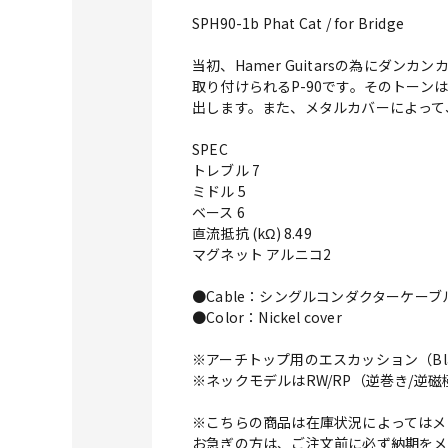
SPH90-1b Phat Cat / for Bridge
当初、Hamer Guitarsの為にダ
取り付けられるP-90です。そのトーン
出します。また、メタルカバーによって
SPEC
トレブル 7
ミドル 5
ベース 6
直流抵抗 (kΩ) 8.49
マグネット アルニコ2
●Cable：シングルコンダクターケーブ
●Color：Nickel cover
※アーチトップ用のエスカッション（Bl
※ネックモデルはRW/RP（逆巻き/逆
※こちらの商品は在庫状況によってはメ
お急ぎの方は、ご注文前に必ず納期をメ