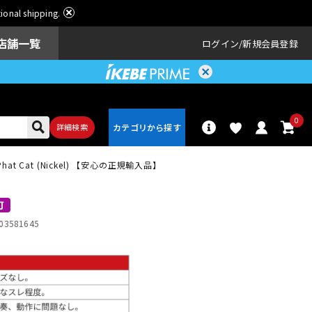
ational shipping.
店舗一覧
ログイン
新規会員登録
0
詳細検索
 Phat Cat (Nickel) 【安心の正規輸入品】
パーカッショ
ドラム
ン
可
03581645
アンプ
エフェクター