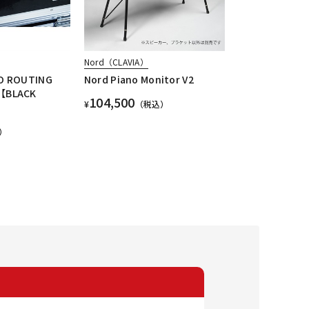
Nord（CLAVIA）
O ROUTING
Nord Piano Monitor V2
【BLACK
104,500
¥
（税込）
L】
）