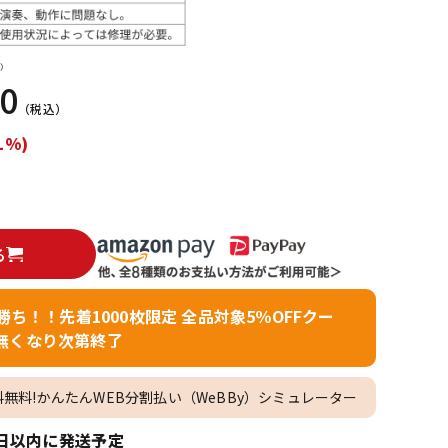
配信/ライブ
楽器アクセサ
機器
リ
）
00
（税込）
1%)
る
者勝ち！！先着1000枚限定 全品対象5％OFFクー
無くなり次第終了
料無料!かんたんWEB分割払い（WeBBy）シミュレーター
日以内に発送予定