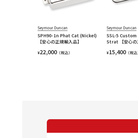
Seymour Duncan
Seymour Duncan
SPH90-1n Phat Cat (Nickel)
SSL-5 Custom
【安心の正規輸入品】
Strat 【安
22,000
15,400
¥
（税込）
¥
（税込