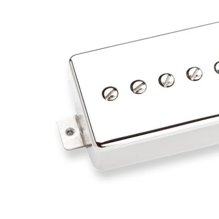
DJ機器
DTM
中古
ヴィンテー