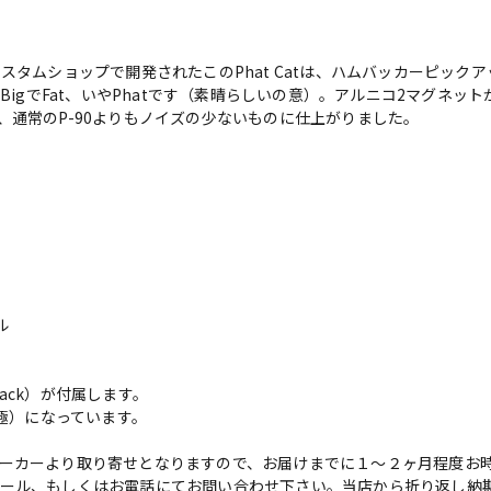
ンカンカスタムショップで開発されたこのPhat Catは、ハムバッカーピ
はBigでFat、いやPhatです（素晴らしいの意）。アルニコ2マグネ
、通常のP-90よりもノイズの少ないものに仕上がりました。
ル
ack）が付属します。
磁極）になっています。
ーカーより取り寄せとなりますので、お届けまでに１～２ヶ月程度お
ール、もしくはお電話にてお問い合わせ下さい。当店から折り返し納