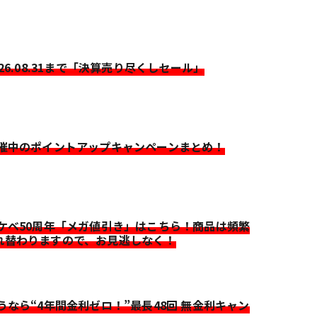
026.08.31まで「決算売り尽くしセール」
開催中のポイントアップキャンペーンまとめ！
イケベ50周年「メガ値引き」はこちら！商品は頻繁
れ替わりますので、お見逃しなく！
迷うなら“4年間金利ゼロ！”最長48回 無金利キャン