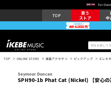
For Overs
買う
TOP
ストア
中
TOP
ONLINE STORE
楽器アクセサリ
ピックアップ
エレキ
アコギ/エレ
エレキギター
アコ
Seymour Duncan
SPH90-1b Phat Cat (Nickel) 【
キーボード
電子ピアノ