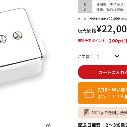
DTM オンラ
レコーディン
イン納品
グ機器
¥
22,000
メーカー希望小売価格
（税込
¥
22,0
販売価格
ジ
200pt(
獲得予定ポイント：
注文数：
カートに入れ
7/28～早い
ポン！！！※
48回まで金利手数
配送日目安：2～3営業