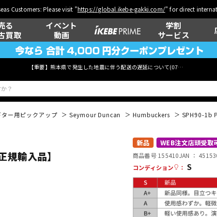
eas Customers: Please visit "
https://global.ikebe-gakki.com/
" for direct intern
売る
イベント
学割
古買取
動画
サービス
【重要】熊本県で発生した地震に伴う配送の遅延について(
07月29日
更新)
ギター用ピックアップ
Seymour Duncan
Humbuckers
SPH90-1b
ベース
ウクレレ
新品
WEB注文店頭受取
安心の正規輸入品】
商品番号 155410
JAN ：
45153
S
コンディション
：
管楽器
その他楽器