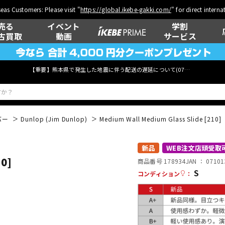
eas Customers: Please visit "
https://global.ikebe-gakki.com/
" for direct intern
売る
イベント
学割
古買取
動画
サービス
【重要】熊本県で発生した地震に伴う配送の遅延について(
07月29日
更新)
バー
Dunlop (Jim Dunlop)
Medium Wall Medium Glass Slide [210]
ベース
ウクレレ
新品
WEB注文店頭受取
10]
商品番号 178934
JAN ：
07101
S
コンディション
：
管楽器
その他楽器