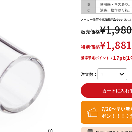
DTM オンラ
レコーディン
イン納品
グ機器
¥
2,090
メーカー希望小売価格
（税込
¥
1,980
販売価格
ジ
¥
1,881
特別価格
17pt(1
獲得予定ポイント：
注文数：
カートに入れ
7/28～早い
ポン！！！※