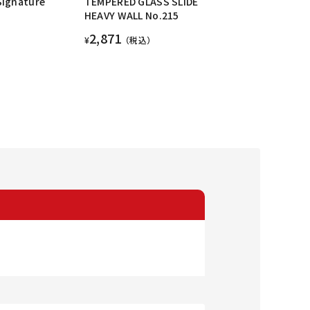
Signature
TEMPERED GLASS SLIDE
HEAVY WALL No.215
2,871
¥
（税込）