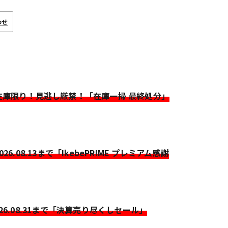
わせ
>在庫限り！見逃し厳禁！「在庫一掃 最終処分」
2026.08.13まで「IkebePRIME プレミアム感謝
026.08.31まで「決算売り尽くしセール」