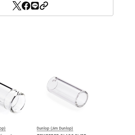
op)
Dunlop (Jim Dunlop)