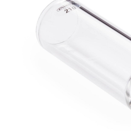
DJ機器
DTM
中古
ヴィンテー