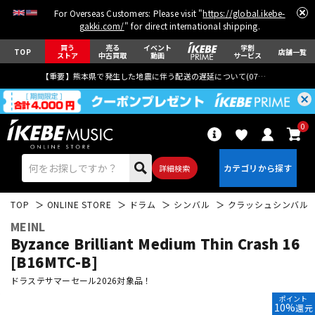
For Overseas Customers: Please visit "
https://global.ikebe-
gakki.com/
" for direct international shipping.
買う
売る
イベント
学割
TOP
店舗一覧
ストア
中古買取
動画
サービス
【重要】熊本県で発生した地震に伴う配送の遅延について(
07月29日
更新)
0
詳細検索
TOP
ONLINE STORE
ドラム
シンバル
クラッシュシンバル
MEINL
Byzance Brilliant Medium Thin Crash 16
[B16MTC-B]
ドラステサマーセール2026対象品！
エレキギター
アコギ/エレアコ
ポイント
10%
還元