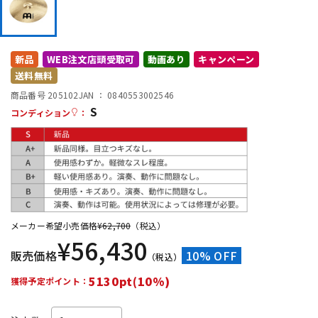
DTM オンライン納品
レコーディング機器
新品
WEB注文店頭受取可
動画あり
キャンペーン
配信/ライブ機器
楽器アクセサリ
送料無料
商品番号 205102
JAN ：
0840553002546
S
中古
ヴィンテージ
コンディション
：
メーカー希望小売価格
¥
62,700
（税込）
¥
56,430
販売価格
10% OFF
（税込）
5130pt(10%)
獲得予定ポイント：