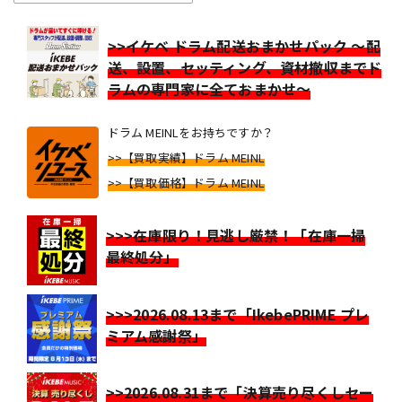
>>イケベ ドラム配送おまかせパック ～配
送、設置、セッティング、資材撤収までド
ラムの専門家に全ておまかせ～
ドラム MEINLをお持ちですか？
>>【買取実績】ドラム MEINL
>>【買取価格】ドラム MEINL
>>>在庫限り！見逃し厳禁！「在庫一掃
最終処分」
>>>2026.08.13まで「IkebePRIME プレ
ミアム感謝祭」
>>2026.08.31まで「決算売り尽くしセー