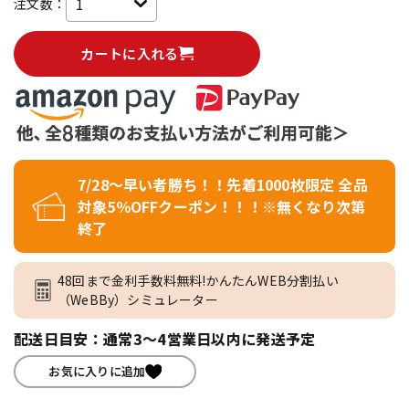
注文数：
カートに入れる
7/28～早い者勝ち！！先着1000枚限定 全品
対象5％OFFクーポン！！！※無くなり次第
終了
48回まで金利手数料無料!かんたんWEB分割払い
（WeBBy）シミュレーター
配送日目安：通常3～4営業日以内に発送予定
お気に入りに追加