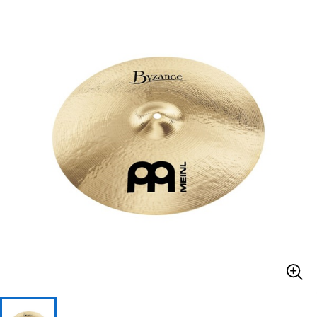
ベース
ウクレレ
ドラム
パーカッション
キーボード
電子ピアノ
管楽器
その他楽器
アンプ
エフェクター
DJ機器
DTM